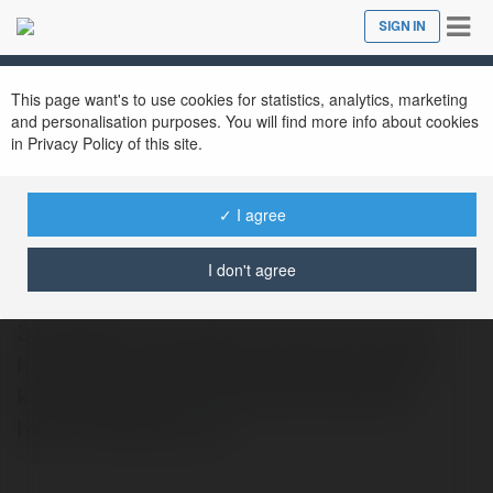
Tog
SIGN IN
Close
nav
This page want's to use cookies for statistics, analytics, marketing
and personalisation purposes. You will find more info about cookies
in Privacy Policy of this site.
✓ I agree
nhà cái 3333win
@nhci3333win
I don't agree
3333WIN là nền tảng cá cược trực tuyến
hàng đầu, mang đến cho người chơi một
không gian giải trí đa dạng và hấp dẫn.
http://3333win.xyz/