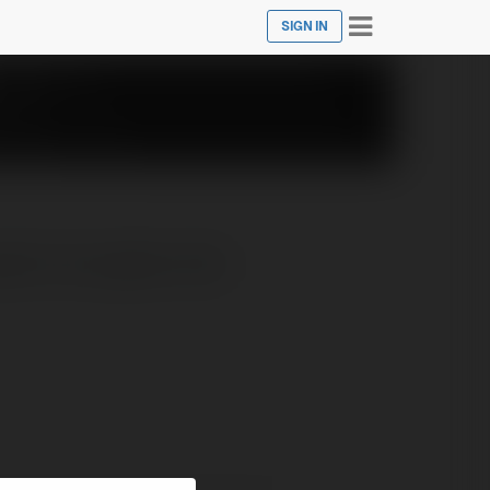
Toggle
SIGN IN
navigation
 đến trải nghiệm đỉnh