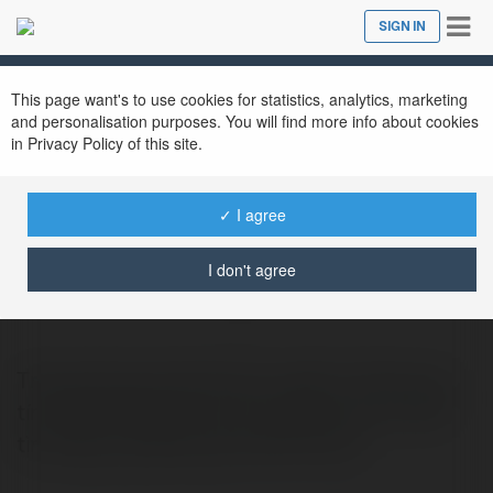
Tog
SIGN IN
Close
nav
This page want's to use cookies for statistics, analytics, marketing
and personalisation purposes. You will find more info about cookies
in Privacy Policy of this site.
✓ I agree
Nhà cái uy tín nhất Việt Nam
I don't agree
@nhacaiuytin11club4
Trong số các nhà cái trực tuyến, "nhà cái uy
tín nhất Việt Nam" là nơi người chơi có thể
tìm thấy sự đảm bảo về tính minh…