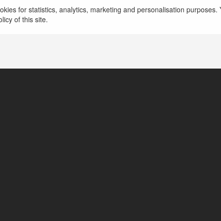
kies for statistics, analytics, marketing and personalisation purposes. Y
icy of this site.