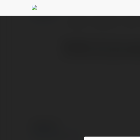
New88 partners
@new8
PROFILE
COURSES
BLOG
New88 là nhà cái cá cược
trò chơi từ cá cược thể 
© Ekademia.com
Privacy Policy
Site Policy
|
Request a return