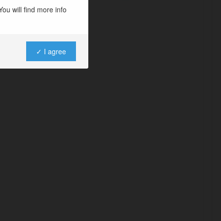
ou will find more info
✓ I agree