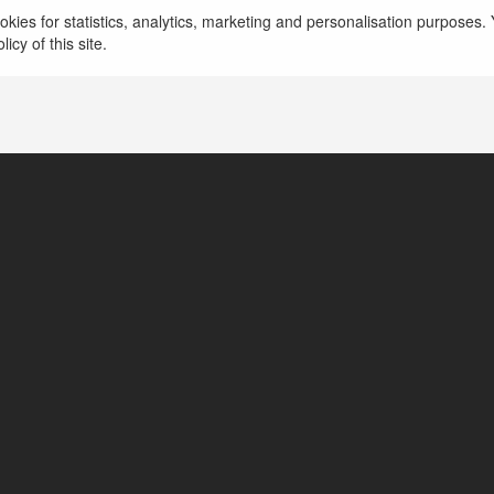
kies for statistics, analytics, marketing and personalisation purposes. Y
icy of this site.