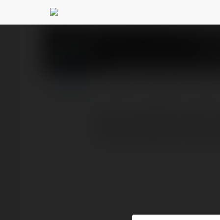
NET88 CHƠI LÀ PHẢI
PROFILE
COURSES
BLOG
Nhà cái Net88 là điểm đ
chơi đa dạng từ cá cược 