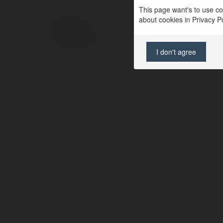
This page want's to use coo
about cookies in Privacy Pol
© Ekademia.com
Privacy Policy
Site Policy
|
Request a return
I don't agree