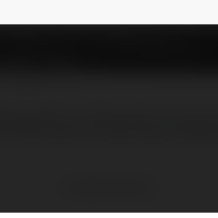
 NÉT !
@net88ukpro
NEWSLETTER
ến hàng đầu cho những ai đam mê cá cược tr
thể thao, casino trực tuyến, https://net88u
No visible entries here.