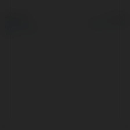
© Ekademia.com
Powered by
Privacy Policy
Site Policy
|
Request a
return