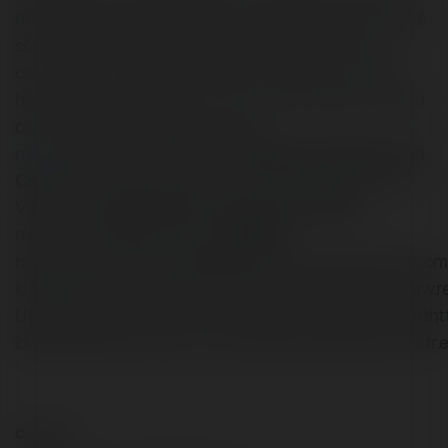
mỗi phút giây đều mang đến trải nghiệm tuyệt vời. Với vô
số lựa chọn hấp dẫn từ cá cược thể thao đến các trò
chơi casino trực tuyến, MK Sport hứa hẹn mở ra một
hành trình tràn đầy cảm xúc và cơ hội chinh phục những
chiến thắng ấn tượng.#mk_sports
mksport
mk_sportmksportsmk
Thông Tin Liên Hệ:
- Địa
Chỉ:
9H45+7C3, QL2C, Đạo Tú, Tam Dương, Vĩnh Phúc,
Việt Nam
- Số Điện Thoại:
0865214636
- Email:
mksports2.net@gmail.com
- Website:
https://mksports2.net/
Social:
https://www.facebook.com/
id/911625https://github.com/mksports2netthttps://www.re
US/user/mksports2nett/https://bit.ly/m/mksports2netth
id/882222https://issuu.com/mksports2netthttps://linktr
Contact: