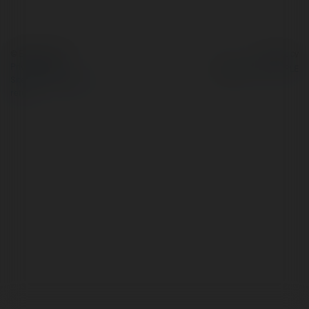
© Ekademia.com
Powered by
Privacy Policy
Site Policy
|
Request a
return