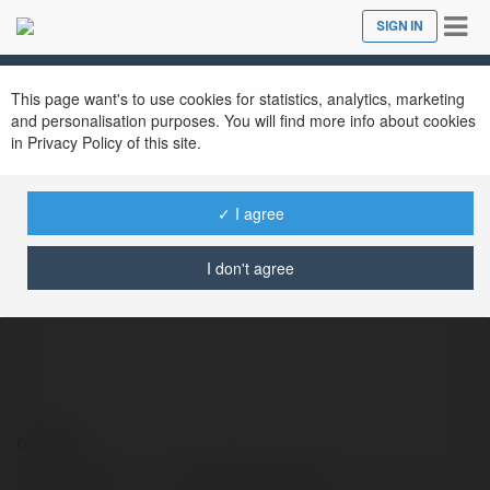
Tog
SIGN IN
Close
nav
This page want's to use cookies for statistics, analytics, marketing
Lô Đề Xanh Chín
@lode247com
and personalisation purposes. You will find more info about cookies
in Privacy Policy of this site.
✓ I agree
Lô đề – nơi hội tụ kiến thức và kinh nghiệm
trong việc hướng dẫn. Trang Chủ:
I don't agree
https://lode247.com/
Contact:
Full name:
Lô Đề Xanh Chín