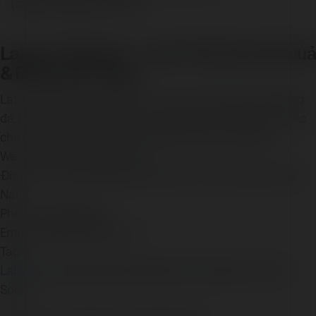
laligavn@gmail.com
LaLiga Việt Nam – Lịch Thi Đấu, Kết Quả
& Bảng Xếp Hạng
LaLiga Việt Nam cập nhật liên tục lịch thi đấu, kết quả bóng
đá, bảng xếp hạng và tin tức LaLiga nhanh chóng, chính xác
cho người hâm mộ bóng đá Tây Ban Nha tại Việt Nam.
Website: http://laligavn.com/
Địa chỉ: Số 18, Đường Pasteur, Quận 1, TP. Hồ Chí Minh, Việt
Nam
Phone: 0364232109
Email: laligavn@gmail.com
Tags:
LaLiga
LaLigaVNBongDaTayBanNhaFootballSoccerVN
Social: