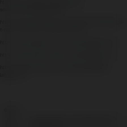
http://forum.vodobox.com/profile.php?
section=personality&id=56130
https://www.heavyironjobs.com/profiles/7740101-laliga-vi-
t-nam-l-ch-thi-d-u-k-t-qu-b-ng-x-p-h-ng
https://www.chaloke.com/forums/users/laligavncom/
https://www.nintendo-master.com/profil/laligavncom
https://www.iniuria.us/forum/member.php?641804-
laligavncom
Contact:
Full
LaLiga Việt Nam Lịch Thi Đấu, Kết Quả &