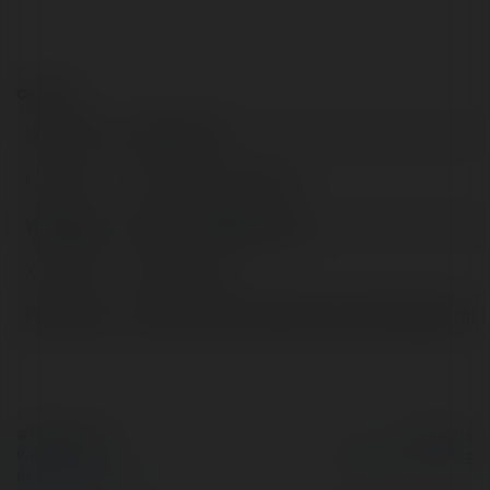
Contact:
Full name:
KUBET ING
Location:
Hồ Chí Minh, Vietnam
Web page:
https://kubeting.com/
X/Twitter:
kubetingcom
Facebook:
https://www.facebook.com/kubetingcom
© Ekademia.com
Powered by
Privacy Policy
Site Policy
|
Request a