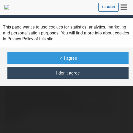
Tog
SIGN IN
Close
nav
This page want's to use cookies for statistics, analytics, marketing
and personalisation purposes. You will find more info about cookies
in Privacy Policy of this site.
✓ I agree
Zloty Krugerrand
@krugergold
I don't agree
Południowoafrykański złoty Krugerrand
http://krugerrand.zbx.pl to
najpopularniejsza inwestycyjna moneta
świata.