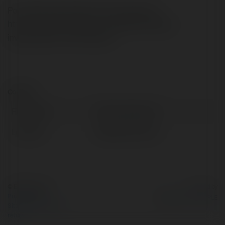
Południowoafrykański złoty Krugerrand
http://krugerrand.zbx.pl to najpopularniejsza
inwestycyjna moneta świata.
Contact:
Full name:
Zloty Krugerrand
Location:
Mikołajki, Poland
© Ekademia.com
Powered by
Privacy Policy
Site Policy
|
Request a
return