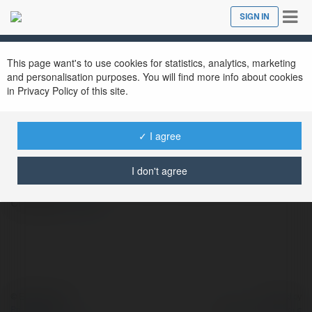
Tog
SIGN IN
Close
nav
This page want's to use cookies for statistics, analytics, marketing
ketqua24 net
@ketqua24net
and personalisation purposes. You will find more info about cookies
in Privacy Policy of this site.
✓ I agree
Cập nhật ketqua24.net mới nhất mỗi ngày:
tin tức, thể thao, xổ số, bóng đá... đầy đủ,
I don't agree
chính xác, nhanh chóng từng giờ, từng phút
cho bạn.
more
© Ekademia.com
Powered by
Privacy Policy