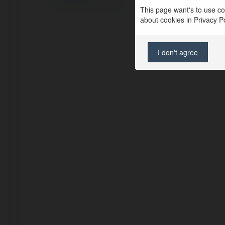
Site Policy
|
Request a return
This page want's to use coo
about cookies in Privacy Pol
I don't agree