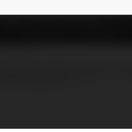
NEWSLETTER
cập nhật liên tục bảng kèo bóng đá trực tuy
ính xác cho người chơi.
more