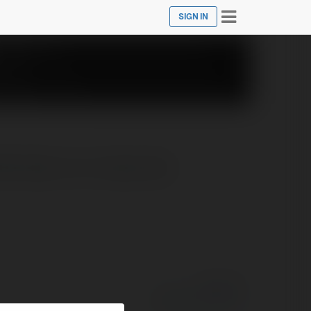
Toggle
SIGN IN
navigation
ính Xác rn rn rn kèo nhà
Powered by