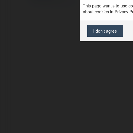
Site Policy
|
Request a return
This page want's to use coo
about cookies in Privacy Pol
I don't agree