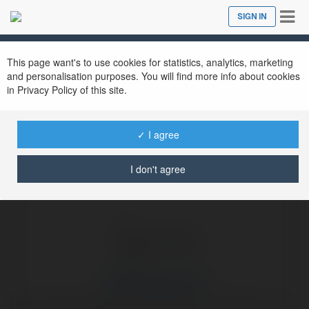
Tog
SIGN IN
Close
nav
Ekademia.com
cacuocbongda info
Newsletter
This page want's to use cookies for statistics, analytics, marketing
and personalisation purposes. You will find more info about cookies
in Privacy Policy of this site.
✓ I agree
I don't agree
cacuocbongda info
Cập nhật bảng xếp hạng mới nhất của các giải đấu trong