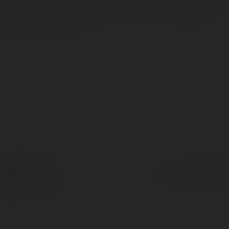
nước và quốc tế giúp người chơi nắm rõ thứ hạng của
các đội bóng
more
© Ekademia.com
Powered by
Privacy Policy
Site Policy
|
Request a
return