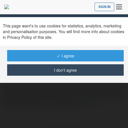
Tog
SIGN IN
Close
nav
This page want's to use cookies for statistics, analytics, marketing
and personalisation purposes. You will find more info about cookies
in Privacy Policy of this site.
✓ I agree
iBet College
@ibetcollege
I don't agree
iBet là thương hiệu nhà cái uy tín được đông
đảo người chơi tin tưởng. Với giấy phép hoạt
động hợp pháp, nền tảng cá…
more