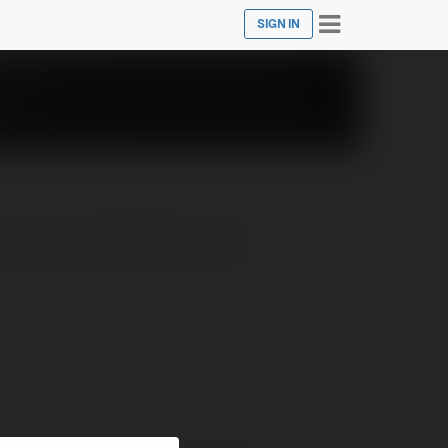
Toggle
SIGN IN
navigation
u trò chơi hấp dẫn và cơ