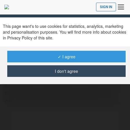
Tog
SIGN IN
Close
nav
This page want's to use cookies for statistics, analytics, marketing
and personalisation purposes. You will find more info about cookies
in Privacy Policy of this site.
hsbdkekrejekmtbrke
✓ I agree
@hsbdkekrejekmtbrke
I don't agree
BH88 là một trong những nền tảng cá cược
trực tuyến hàng đầu hiện nay, được đông
đảo người chơi tin tưởng nhờ vào sự uy tín.