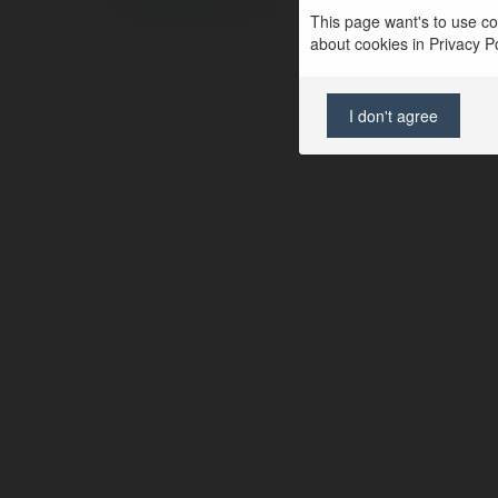
Site Policy
|
Request a return
This page want's to use coo
about cookies in Privacy Pol
I don't agree