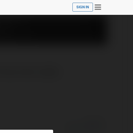
Toggle
SIGN IN
navigation
 hàng chuyên nghiệp
Powered by