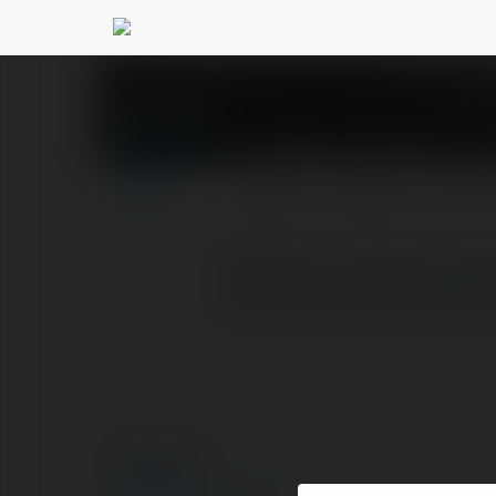
ho88page page
@ho88
PROFILE
COURSES
BLOG
HO88 còn nổi bật với hệ
cùng khả năng thanh to
© Ekademia.com
Privacy Policy