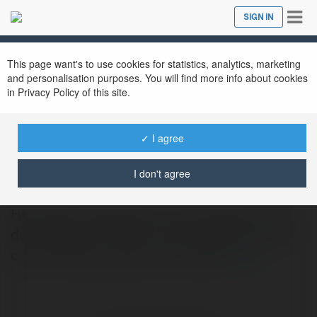
Tog
SIGN IN
Close
nav
This page want's to use cookies for statistics, analytics, marketing
and personalisation purposes. You will find more info about cookies
in Privacy Policy of this site.
✓ I agree
HipClub eucom
@hipclubeucom
I don't agree
HipClub là cổng game cá cược giải trí hiện
đại, nổi bật với loạt trò chơi hấp dẫn như cá
cược thể thao, casino trực tuyến
more