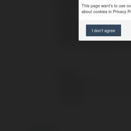
This page want's to use coo
https://x.com/hi88t2live htt
about cookies in Privacy Pol
https://www.twitch.tv/hi88t2li
https://www.tumblr.com/hi88t2
I don't agree
https://heylink.me/hi88t2live/ 
https://www.geogebra.org/u/h
Contact:
Full name:
Location:
© Ekademia.com