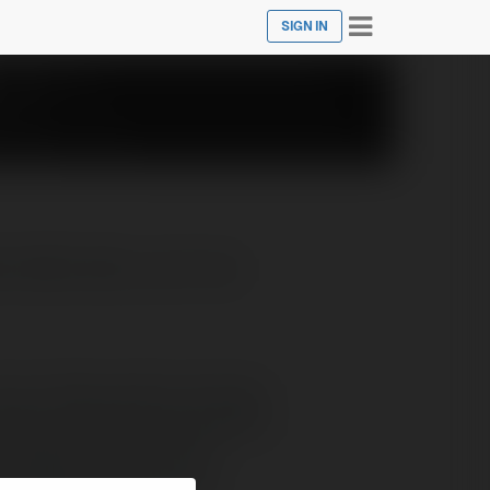
Toggle
SIGN IN
navigation
h điểm đến uy tín cho
ín cho những ai đam mê casino
hể tận hưởng không gian giải trí
hi88t2.live/ Địa chỉ: 33
t2live@gmail.com Social: