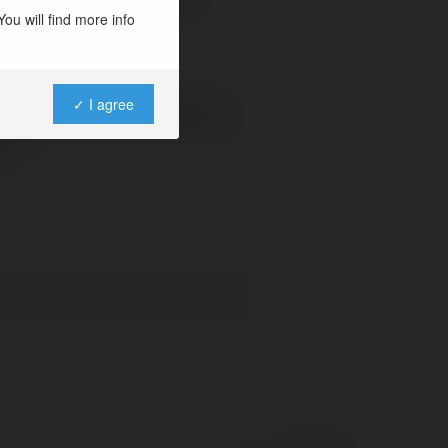
ou will find more info
st.com/hi88t2live/
t2live
.ee/hi88t2live
✓ I agree
e https://cointr.ee/hi88t2live
ive
Powered by