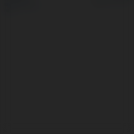
Site Policy
|
Request a
return