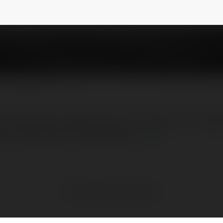
NEWSLETTER
á cược trực tuyến uy tín số 1 châu Á, nơi ngư
i trí hấp https://hb88.help/
more
No visible entries here.