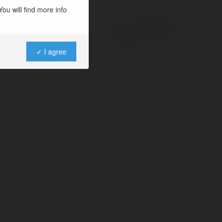
ou will find more info
Powered by
✓ I agree