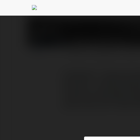
haobosports net
@haob
PROFILE
COURSES
BLOG
好博体育是一家领先的体
是足球迷、篮球迷，还是
丰富的投注选择。通过好博
的投注过程。立即下载好博体