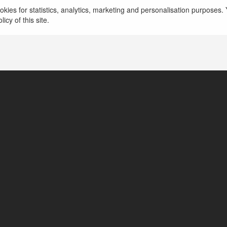
kies for statistics, analytics, marketing and personalisation purposes. Y
icy of this site.