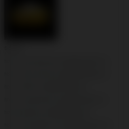
Socials:
https://www.facebook.com/go88lasvegascom/
https://www.youtube.com/@go88lasvegascom
https://twitter.com/go88lasvegascom
https://www.pinterest.com/go88lasvegascom/
https://gravatar.com/go88lasvegascom
https://www.reddit.com/user/go88lasvegascom/