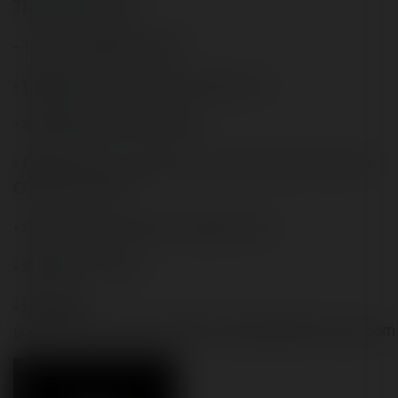
Thông tin liên hệ:
- Tên thương hiệu:
Go88
- Website:
https://go88lasvegas.com/
- Số điện thoại:
0982616168
- Địa chỉ:
160 Lương Ngọc Quyến, Phường 5, Gò Vấp, Hồ
Chí Minh, Việt Nam
- Email:
go88lasvegas.com@gmail.com
- Zipcode:
700000
- Hashtag:
go88go_88conggamego88linktaigo88go88lasvegascom