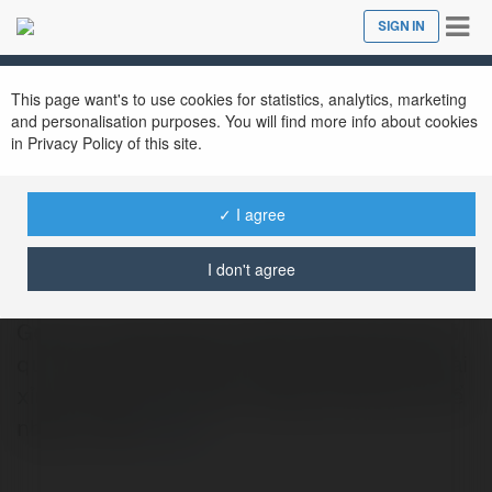
Tog
SIGN IN
Close
nav
This page want's to use cookies for statistics, analytics, marketing
and personalisation purposes. You will find more info about cookies
in Privacy Policy of this site.
✓ I agree
Gemwin Singles
@gemwinsingles
I don't agree
Gemwin cổng game bài đổi thưởng đại phú
quý, cung cấp nhiều trò chơi hấp dẫn như tài
xỉu, lô đề, nổ hũ, casino. Đăng ký Gemwin để
nhận ưu đãi.
more