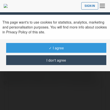
Tog
SIGN IN
Close
nav
This page want's to use cookies for statistics, analytics, marketing
and personalisation purposes. You will find more info about cookies
in Privacy Policy of this site.
Gem1 win
@gem1win
✓ I agree
I don't agree
Gem Win - Cổng game giải trí trực tuyến
hàng đầu Gemwin - Sân chơi trực tuyến
game bài vui, kiếm tiền tỷ. Tại đây tập hợp…