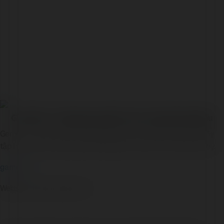
Gem Win - Cổng game giải trí trực tuyến hàng đầu
Gemwin - Sân chơi trực tuyến game bài vui, kiếm tiền tỷ. Tại đây
tập hợp tất cả thể loại game đang được yêu thích nhất hiện nay.
gamewin
Website:
https://gem1.win/