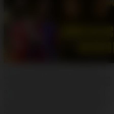
Gavang tv
(Gà Vàng TV) là kênh trực tiếp bóng đá trực
tuyến World Cup uy tín tại Việt Nam, mang đến cho người
hâm mộ trải nghiệm xem bóng đá Full HD hoàn toàn miễn
phí. Với hệ thống server đa kênh, đường truyền tốc độ
cao và chất lượng hình ảnh sắc nét, Gavangtv còn phát
sóng trực tiếp tất cả các giải đấu hấp dẫn nhất thế giới:
Ngoại hạng Anh, La Liga, Serie A, Bundesliga, Ligue 1,