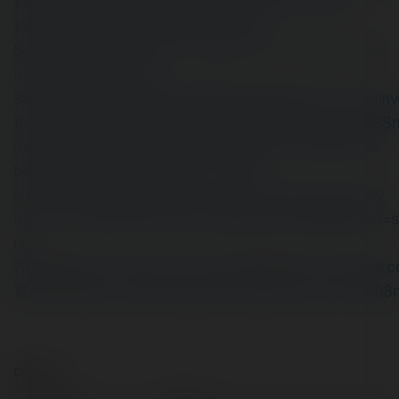
td12519.html
rn
http://colby.445.s1.nabble.com/FU88-
td2045.html
rn
https://auspicious-bone-
5d3.notion.site/FU88-N-n-T-ng-Gi-i-Tr-Tr-c-Tuy-n-H-ng-
u-D-nh-Cho-Ng-i-Ch-i-
383964f6f88180ba84f4d70890ed4594
rn
https://www.inv
themes/support/users/fu88nl
rn
https://viblo.asia/u/fu88
md
rn
https://janitorai.com/profiles/da11f3d7-4926-4d1d-
b41d-62249eaf202e_profile-of-fu-88-
nl
rn
https://pub41.bravenet.com/forum/static/show.php?
usernum=3501574107&frmid=26&msgid=1040486&cmd=
nl-
7958
rn
https://chyoa.com/user/fu88nl
rn
https://devpost.
1641772
rn
https://videos.benjaminbrady.ie/accounts/fu88
Contact: