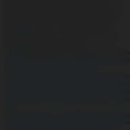
hấp dẫn. Giao diện thân thiện, tốc độ xử lý nhanh cùng
chính sách ưu đãi đa dạng giúp người chơi có những trải
nghiệm tiện lợi và thú vị.rnThông tin liên hệ:rnWebsite:
https://fu88.nl/
rnEmail : contact@fu88.nlrnPhone:
0989885663rnĐịa chỉ: 07 Đ. Hàn Thuyên, P, Sài Gòn, Hồ
Chí Minh 700000, Việt NamrnHastags:
FU88
FU88OnlineCongGameTrucTuyenGiaiTriOnlineCaCu
assets/profile/org.adobe.user:7148822E6A32AA8F0A49
rn
https://sites.google.com/view/fu88nl?
usp=sharing
rn
https://medium.com/@fu88nl/about
rn
http
tab=about
rn
https://dailymotion.com/user/fu88nl
rn
https:
docs
rn
https://www.mixcloud.com/fu88nl/
rn
https://fu88
id/19198612
rn
https://www.ameba.jp/profile/general/fu88n
06-
18
rn
https://pastebin.com/u/fu88nl
rn
https://band.us/@fu
channels
rn
https://www.scener.com/@fu88nl
rn
https://e