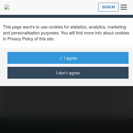
Tog
SIGN IN
Close
nav
This page want's to use cookies for statistics, analytics, marketing
and personalisation purposes. You will find more info about cookies
in Privacy Policy of this site.
✓ I agree
Nhà cái Febet
@febettorg
I don't agree
Febet Febet đã khẳng định vị thế là một
thương hiệu đáng tin cậy trong cộng đồng
cá cược trực tuyến toàn cầu. Nhà cái…