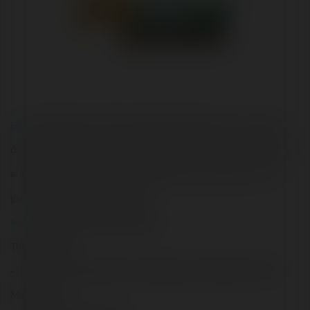
Febet
 đã khẳng định vị thế là một thương hiệu đáng tin cậy trong cộng 
đồng cá cược trực tuyến toàn cầu. Nhà cái Febet tự hào cung cấp những 
sản phẩm cá cược hàng đầu, bao gồm thể thao, casino, bắn cá, xổ số, 
game bài và hàng trăm trò chơi khác.
febet
nhacaifebetlinkvaofebetfebettorg
Thông tin liên hệ:
- Địa chỉ: 22 Đ. Nguyễn Hữu Cảnh, Phường 22, Bình Thạnh, Hồ Chí 
Minh, Việt Nam