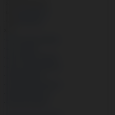
- Số Điện Thoại: 0989013680
- Email: 
febett.org@gmail.com
- Website: 
https://febett.org/
Socials:
- 
https://www.facebook.com/febettorg/
- 
https://x.com/febettorg
- 
https://www.pinterest.com/febettorg/
- 
https://www.youtube.com/@febettorg
- 
https://febettorg.tumblr.com/
- 
https://www.reddit.com/user/febettorg/
- 
https://febettorg.wordpress.com/
- 
https://gravatar.com/febettorg