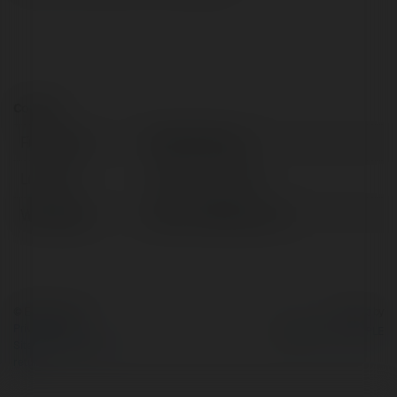
Contact:
Full name:
FB88 FB88 org
Location:
Vietnam, Vietnam
Web page:
https://fb88org.com/
© Ekademia.com
Powered by
Privacy Policy
Site Policy
|
Request a
return