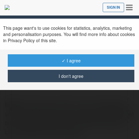
Tog
SIGN IN
Close
nav
This page want's to use cookies for statistics, analytics, marketing
and personalisation purposes. You will find more info about cookies
in Privacy Policy of this site.
✓ I agree
FB88 FB88 org
@fb88fb88org
I don't agree
FB88 là nhà cái cá cược uy tín tại Việt Nam
và châu Á, sân chơi cung cấp trải nghiệm giải
trí đa dạng. Người chơi có thể tham gia cá
cược thể thao, nổ hũ, game