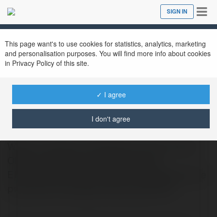
Tog
SIGN IN
Close
nav
This page want's to use cookies for statistics, analytics, marketing
and personalisation purposes. You will find more info about cookies
in Privacy Policy of this site.
✓ I agree
bertin bertini
@faina.nowik
I don't agree
Witam, nazywam się Marlena mam 23 lata.
Obecnie studiuję na Uniwersytecie
Ekonomicznym na kierunku zarządzanie, ale
pracować chciałabym jako grafik 3D…