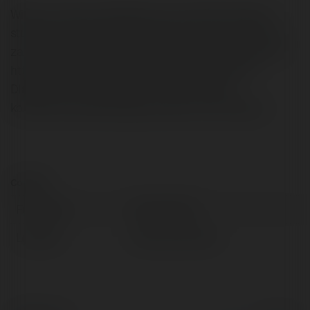
Witam, nazywam się Marlena mam 23 lata. Obecnie
studiuję na Uniwersytecie Ekonomicznym na kierunku
zarządzanie, ale pracować chciałabym jako grafik 3D
https://www.nomono.eu/portfolio/animacja-3d .
Dlatego za rok chcę pójść na kursy z grafiki
komputerowej. Moja pasją są podróży autostopem.
Contact:
Full name:
bertin bertini
Location:
Wroclaw, Poland