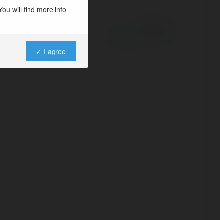
ou will find more info
Powered by
✓ I agree