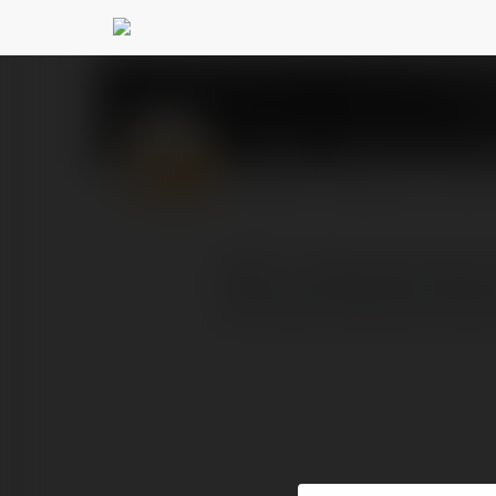
F168 – Cổng game bà
PROFILE
COURSES
BLOG
F168 – Cổng game bài & 
đầu hiện nay, quy tụ loạt