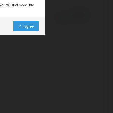
ou will find more info
Powered by
✓ I agree