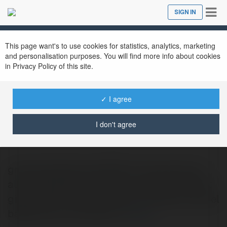
Tog
SIGN IN
Close
nav
This page want's to use cookies for statistics, analytics, marketing
and personalisation purposes. You will find more info about cookies
in Privacy Policy of this site.
✓ I agree
durulayulas durulayulas
@durulayulasdurulayulas
I don't agree
grandpashabet giriş Bahis dünyasında yer
almak isteyenlerin ilk adımı, grandpashabet
giriş adresini doğru şekilde bulmaktır. Güncel
bağlantılar, hızlı erişim ve
more