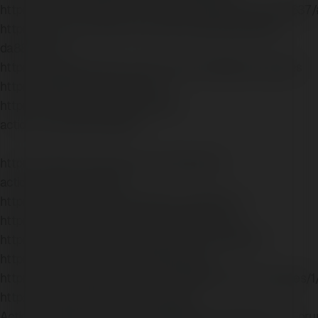
https://forums.wolflair.com/members/da88finance.135637/
https://www.my-hiend.com/vbb/member.php?46792-
da88finance
https://www.bimandco.com/en/users/411899/companies
https://da88finance.notepin.co/
https://forum.ct8.pl/member.php?
action=profile&uid=88352
https://stratos-ad.com/forums/index.php?
action=profile;u=60755
https://my.nsta.org/profile/6!plus!_sztl5bfIs_E
https://socialsocial.social/user/da88finance/
https://multichoicetalentfactory.com/user/69223
https://chillspot1.com/user/da88finance
https://forums.delphiforums.com/da88finance/messages/1
http://www.activewin.com/user.asp?
Action=Read&UserIndex=4765302&redir=&redirname=For