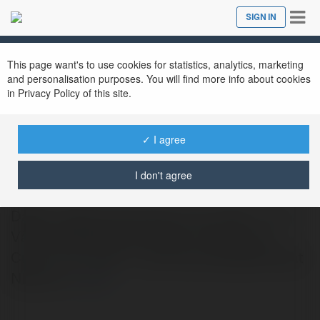
Tog
SIGN IN
Close
nav
This page want's to use cookies for statistics, analytics, marketing
and personalisation purposes. You will find more info about cookies
in Privacy Policy of this site.
✓ I agree
Nhà Cái Da88
@da88events
I don't agree
Da88 - Nhà Cái Cá Cược Trực Tuyến - Link
Vào Da 88 Mới Nhất Da88 - Nhà Cái Cá
Cược Trực Tuyến - Link Vào Da 88 Mới Nhất
Nhà Cái…
more