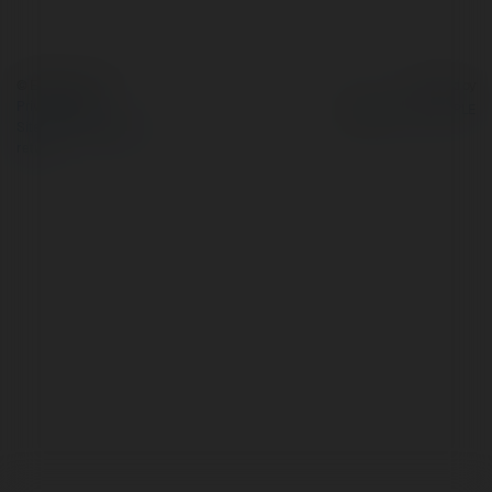
© Ekademia.com
Powered by
Privacy Policy
Site Policy
|
Request a
return