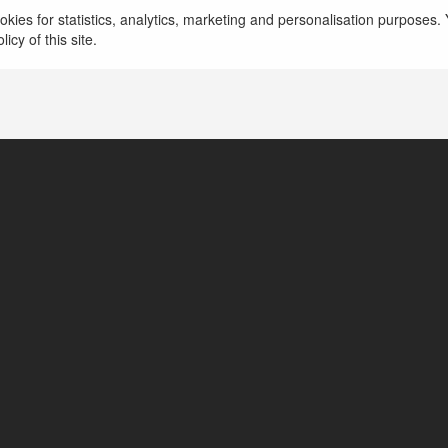
kies for statistics, analytics, marketing and personalisation purposes. Y
icy of this site.