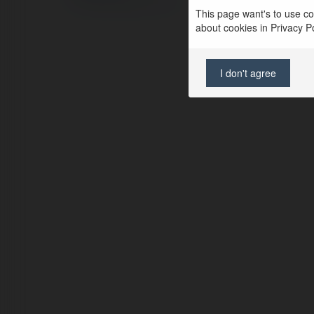
Site Policy
|
Request a return
This page want's to use coo
about cookies in Privacy Pol
I don't agree