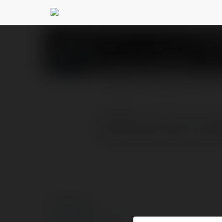
Nhà cái CO88
@co88ruc
PROFILE
COURSES
BLOG
CO88 là nhà cái trực tuyế
bắn cá đến lô đề. Với bả
© Ekademia.com
Privacy Policy