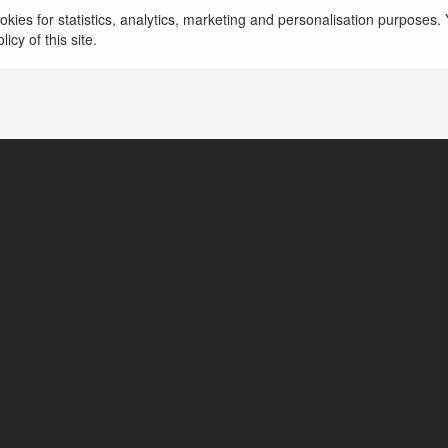
chicaoduoi
kies for statistics, analytics, marketing and personalisation purposes. Y
icy of this site.
United States of America
https://bj39.net