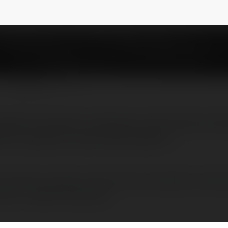
NEWSLETTER
 giełdy. Aktualne notowania online http://ce
oto w postaci monet bulionowych i…
y. Aktualne notowania online http://cenazlota.pl. Inwes
wych i sztabek lokacyjnych.