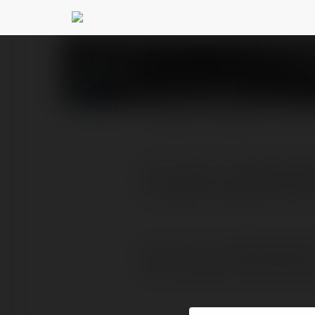
Ceny Złota
@cenyzlota
PROFILE
COURSES
BLOG
Kurs złota z londyńskiej
w metale szlachetne. Zł
Kurs złota z londyńskiej giełd
Złoto w postaci monet buliono