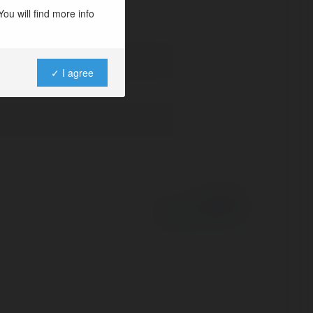
ou will find more info
✓ I agree
Powered by