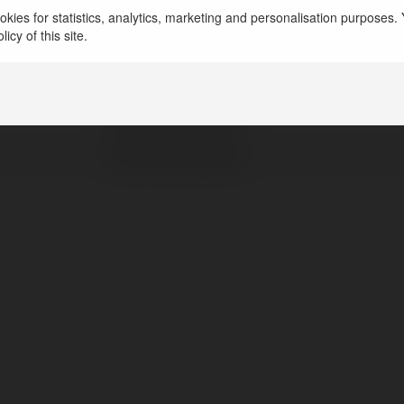
kies for statistics, analytics, marketing and personalisation purposes. Y
icy of this site.
Ceny Złota
Warszawa, Poland
http://cenazlota.pl