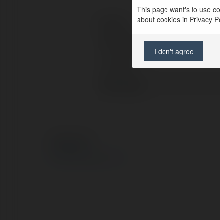
This page want's to use coo
about cookies in Privacy Pol
Contact:
Full name:
I don't agree
Location:
Web page:
© Ekademia.com
Privacy Policy
Site Policy
|
Request a return