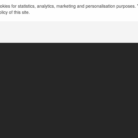
Ankara Kocaeli Ambar Ankara Kocaeli ambar hizmet
kies for statistics, analytics, marketing and personalisation purposes. Y
ticaretin yoğun olduğu bölgeler için kritik öneme sa
icy of this site.
liman bağlantıları, yükl
more