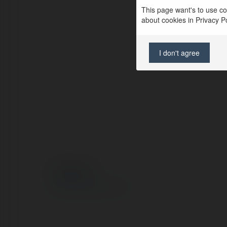
This page want's to use coo
about cookies in Privacy Pol
I don't agree
© Ekademia.com
Privacy Policy
Site Policy
|
Request a return