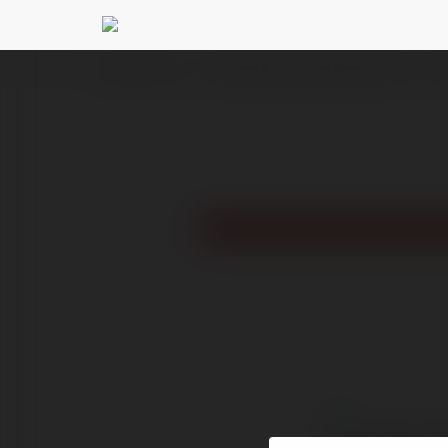
Ekademia.com
bayraktarkaan366 bayraktarkaan366
New