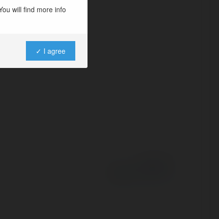
leri, sanayi ve
ou will find more info
hiptir. Kocaeli’nin
✓ I agree
Powered by