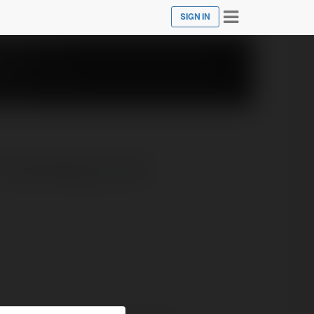
Toggle
SIGN IN
navigation
. tỷ lệ thắng cao, đổi