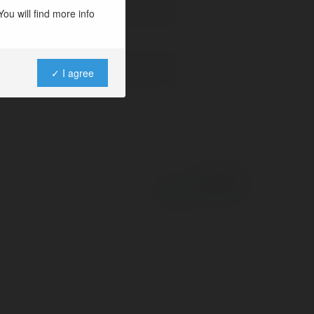
ou will find more info
✓ I agree
Powered by