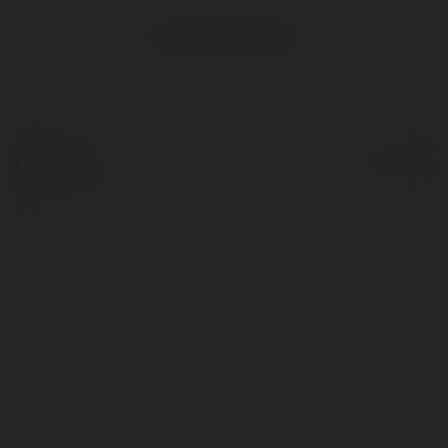
No visible entries here.
© Ekademia.com
Powered by
Privacy Policy
Site Policy
|
Request a
return