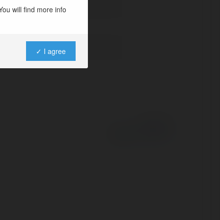
ou will find more info
✓ I agree
Powered by