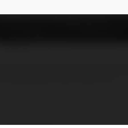
NEWSLETTER
ến uy tín hàng đầu châu Á, mang đến cho ngư
e đa dạng. Website: https://au88-vi.net/