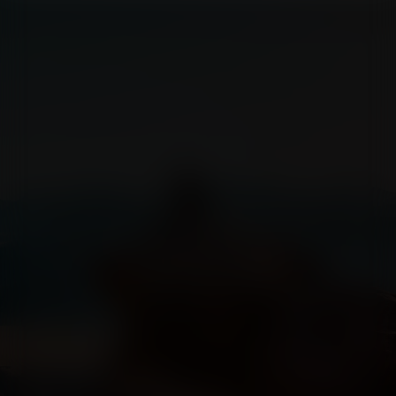
ABC8 🎖️ ĐĂNG NHẬP
ABC8 MOBILE MỚI
NHẤT ✔️