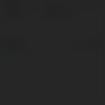
Full name:
Abc8 Blue
Location:
viet nam, Guyana
© Ekademia.com
Powered by
Privacy Policy
Site Policy
|
Request a
return