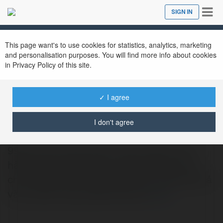
Tog
SIGN IN
Close
nav
This page want's to use cookies for statistics, analytics, marketing
and personalisation purposes. You will find more info about cookies
in Privacy Policy of this site.
✓ I agree
99ok Nhà Cái
@99okcoim
I don't agree
99ok là nhà cái cá cược trực tuyến uy tín
hàng đầu tại Việt Nam, nổi bật với kho trò
chơi khổng lồ từ casino, thể thao đến bắn cá
và e-sports. Giao diện hiện đạ
more