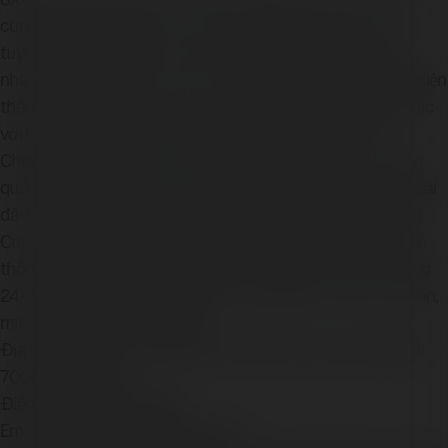
cung cấp đa dạng dịch vụ cá cược thể thao, casino trực
tuyến và slot game. Được thành lập vào năm 2018, 8xbet
nhanh chóng thu hút sự chú ý nhờ nền tảng hiện đại, giao diện
thân thiện và tỷ lệ kèo cạnh tranh. Nhà cái này từng hợp tác
với các câu lạc bộ bóng đá lớn như Manchester City và
Chelsea, góp phần khẳng định thương hiệu trên thị trường
quốc tế. Bên cạnh đó, 8Xbet thường xuyên cập nhật các giải
đấu hot như Ngoại hạng Anh, Champions League và World
Cup, mang đến cơ hội cược hấp dẫn cho người chơi. Với hệ
thống bảo mật tiên tiến cùng dịch vụ chăm sóc khách hàng
24/7, 8xbet cam kết mang đến trải nghiệm cá cược an toàn,
minh bạch và chuyên nghiệp.
Địa Chỉ: 61 Đ. Số 2, Tăng Nhơn Phú B, Thủ Đức, Hồ Chí Minh
700000, Việt Nam
Điện thoại: 0963 721 966
Email: 8xbetattorney@gmail.com