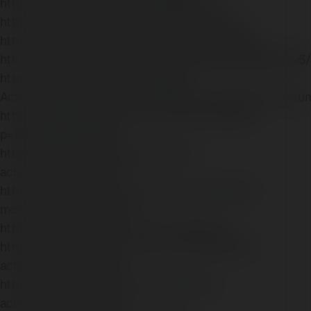
https://my.nsta.org/profile/uMtCBjZSOLc_E
https://socialsocial.social/user/8xbetattorney/
https://multichoicetalentfactory.com/user/68324
http://webanketa.com/forms/6gv3ee1j6wqkaeb668r68cv5/
http://www.activewin.com/user.asp?
Action=Read&UserIndex=4762214&redir=&redirname=Foru
http://www.bisound.com/forum/showthread.php?
p=1812232#post1812232
https://calaos.fr/forum/member.php?
action=profile&uid=13716
http://www.ljudmila.org/~crsn/forum/profile.php?
mode=viewprofile&u=3150
https://war-lords.net/forum/user-44081.html
https://www.cbmstuff.com/forum/member.php?
action=profile&uid=5189
https://mxoemu.info/forum/member.php?
action=profile&uid=19195