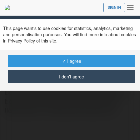
Tog
SIGN IN
Close
nav
This page want's to use cookies for statistics, analytics, marketing
and personalisation purposes. You will find more info about cookies
in Privacy Policy of this site.
8LIVE Nhà Cái Cá Cược Thể Thao,
Kèo Bóng Đá #1 2025
@8liveznet
✓ I agree
I don't agree
8LIVE - Nhà Cái Cá Cược Thể Thao, Kèo
Bóng Đá 1 2025, cung cấp đa đạng các kèo
bóng đá và game bài như tiến liên, tá lả,
liêng, poker.. Có hàng loạt khuyến mãi